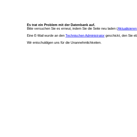
Es trat ein Problem mit der Datenbank auf.
Bitte versuchen Sie es erneut, indem Sie die Seite neu laden (
Aktualisieren
Eine E-Mail wurde an den
Technischen Administrator
geschickt, den Sie ebe
Wir entschuldigen uns für die Unannehmlichkeiten.