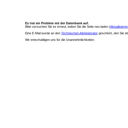
Es trat ein Problem mit der Datenbank auf.
Bitte versuchen Sie es erneut, indem Sie die Seite neu laden (
Aktualisieren
Eine E-Mail wurde an den
Technischen Administrator
geschickt, den Sie ebe
Wir entschuldigen uns für die Unannehmlichkeiten.