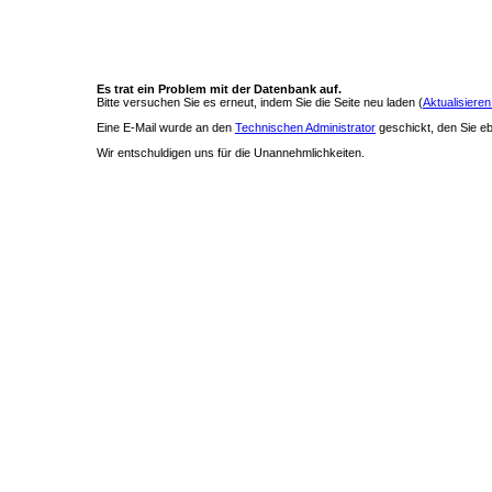
Es trat ein Problem mit der Datenbank auf.
Bitte versuchen Sie es erneut, indem Sie die Seite neu laden (
Aktualisieren
Eine E-Mail wurde an den
Technischen Administrator
geschickt, den Sie ebe
Wir entschuldigen uns für die Unannehmlichkeiten.