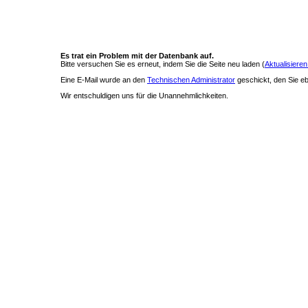
Es trat ein Problem mit der Datenbank auf.
Bitte versuchen Sie es erneut, indem Sie die Seite neu laden (
Aktualisieren
Eine E-Mail wurde an den
Technischen Administrator
geschickt, den Sie ebe
Wir entschuldigen uns für die Unannehmlichkeiten.