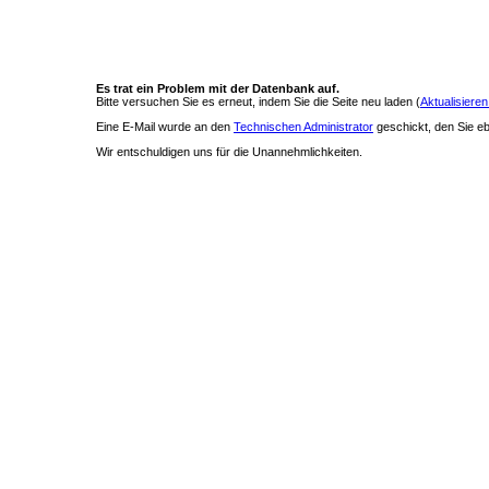
Es trat ein Problem mit der Datenbank auf.
Bitte versuchen Sie es erneut, indem Sie die Seite neu laden (
Aktualisieren
Eine E-Mail wurde an den
Technischen Administrator
geschickt, den Sie ebe
Wir entschuldigen uns für die Unannehmlichkeiten.