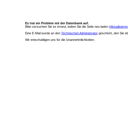
Es trat ein Problem mit der Datenbank auf.
Bitte versuchen Sie es erneut, indem Sie die Seite neu laden (
Aktualisieren
Eine E-Mail wurde an den
Technischen Administrator
geschickt, den Sie ebe
Wir entschuldigen uns für die Unannehmlichkeiten.