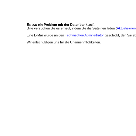
Es trat ein Problem mit der Datenbank auf.
Bitte versuchen Sie es erneut, indem Sie die Seite neu laden (
Aktualisieren
Eine E-Mail wurde an den
Technischen Administrator
geschickt, den Sie ebe
Wir entschuldigen uns für die Unannehmlichkeiten.