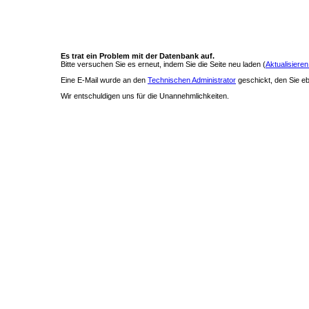
Es trat ein Problem mit der Datenbank auf.
Bitte versuchen Sie es erneut, indem Sie die Seite neu laden (
Aktualisieren
Eine E-Mail wurde an den
Technischen Administrator
geschickt, den Sie ebe
Wir entschuldigen uns für die Unannehmlichkeiten.