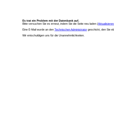
Es trat ein Problem mit der Datenbank auf.
Bitte versuchen Sie es erneut, indem Sie die Seite neu laden (
Aktualisieren
Eine E-Mail wurde an den
Technischen Administrator
geschickt, den Sie ebe
Wir entschuldigen uns für die Unannehmlichkeiten.