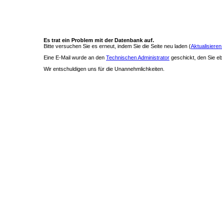
Es trat ein Problem mit der Datenbank auf.
Bitte versuchen Sie es erneut, indem Sie die Seite neu laden (
Aktualisieren
Eine E-Mail wurde an den
Technischen Administrator
geschickt, den Sie ebe
Wir entschuldigen uns für die Unannehmlichkeiten.