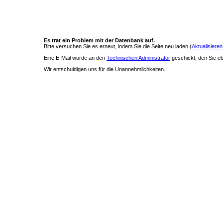
Es trat ein Problem mit der Datenbank auf.
Bitte versuchen Sie es erneut, indem Sie die Seite neu laden (
Aktualisieren
Eine E-Mail wurde an den
Technischen Administrator
geschickt, den Sie ebe
Wir entschuldigen uns für die Unannehmlichkeiten.