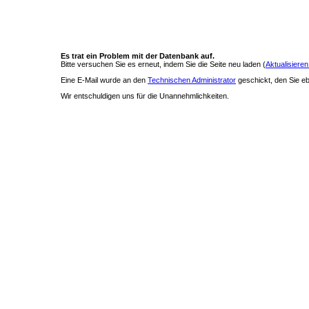
Es trat ein Problem mit der Datenbank auf.
Bitte versuchen Sie es erneut, indem Sie die Seite neu laden (
Aktualisieren
Eine E-Mail wurde an den
Technischen Administrator
geschickt, den Sie ebe
Wir entschuldigen uns für die Unannehmlichkeiten.