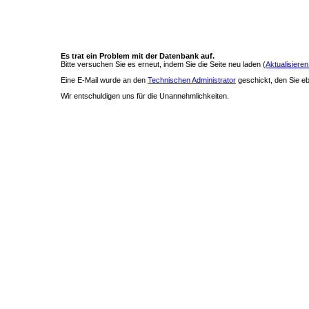
Es trat ein Problem mit der Datenbank auf.
Bitte versuchen Sie es erneut, indem Sie die Seite neu laden (
Aktualisieren
Eine E-Mail wurde an den
Technischen Administrator
geschickt, den Sie ebe
Wir entschuldigen uns für die Unannehmlichkeiten.