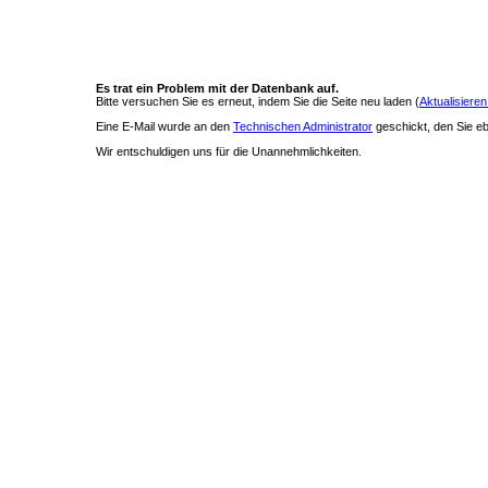
Es trat ein Problem mit der Datenbank auf.
Bitte versuchen Sie es erneut, indem Sie die Seite neu laden (
Aktualisieren
Eine E-Mail wurde an den
Technischen Administrator
geschickt, den Sie ebe
Wir entschuldigen uns für die Unannehmlichkeiten.