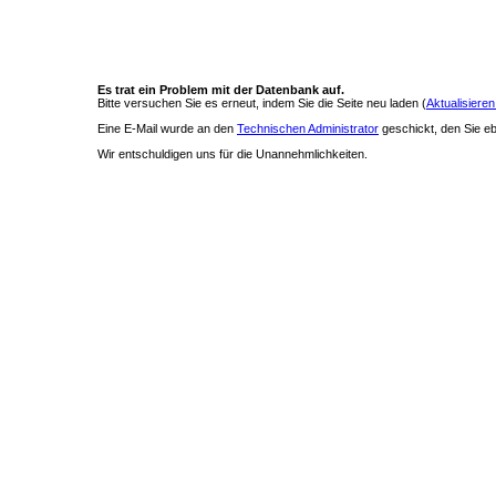
Es trat ein Problem mit der Datenbank auf.
Bitte versuchen Sie es erneut, indem Sie die Seite neu laden (
Aktualisieren
Eine E-Mail wurde an den
Technischen Administrator
geschickt, den Sie ebe
Wir entschuldigen uns für die Unannehmlichkeiten.