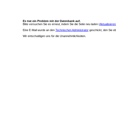
Es trat ein Problem mit der Datenbank auf.
Bitte versuchen Sie es erneut, indem Sie die Seite neu laden (
Aktualisieren
Eine E-Mail wurde an den
Technischen Administrator
geschickt, den Sie ebe
Wir entschuldigen uns für die Unannehmlichkeiten.