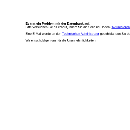
Es trat ein Problem mit der Datenbank auf.
Bitte versuchen Sie es erneut, indem Sie die Seite neu laden (
Aktualisieren
Eine E-Mail wurde an den
Technischen Administrator
geschickt, den Sie ebe
Wir entschuldigen uns für die Unannehmlichkeiten.