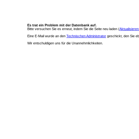
Es trat ein Problem mit der Datenbank auf.
Bitte versuchen Sie es erneut, indem Sie die Seite neu laden (
Aktualisieren
Eine E-Mail wurde an den
Technischen Administrator
geschickt, den Sie ebe
Wir entschuldigen uns für die Unannehmlichkeiten.