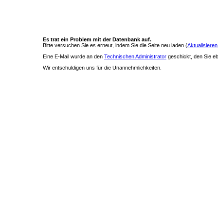
Es trat ein Problem mit der Datenbank auf.
Bitte versuchen Sie es erneut, indem Sie die Seite neu laden (
Aktualisieren
Eine E-Mail wurde an den
Technischen Administrator
geschickt, den Sie ebe
Wir entschuldigen uns für die Unannehmlichkeiten.