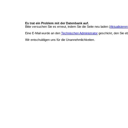
Es trat ein Problem mit der Datenbank auf.
Bitte versuchen Sie es erneut, indem Sie die Seite neu laden (
Aktualisieren
Eine E-Mail wurde an den
Technischen Administrator
geschickt, den Sie ebe
Wir entschuldigen uns für die Unannehmlichkeiten.