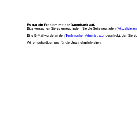
Es trat ein Problem mit der Datenbank auf.
Bitte versuchen Sie es erneut, indem Sie die Seite neu laden (
Aktualisieren
Eine E-Mail wurde an den
Technischen Administrator
geschickt, den Sie ebe
Wir entschuldigen uns für die Unannehmlichkeiten.