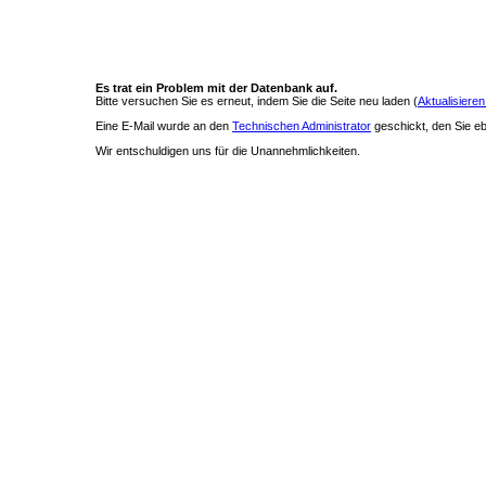
Es trat ein Problem mit der Datenbank auf.
Bitte versuchen Sie es erneut, indem Sie die Seite neu laden (
Aktualisieren
Eine E-Mail wurde an den
Technischen Administrator
geschickt, den Sie ebe
Wir entschuldigen uns für die Unannehmlichkeiten.