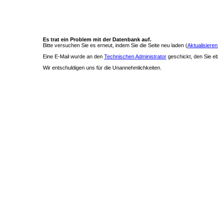
Es trat ein Problem mit der Datenbank auf.
Bitte versuchen Sie es erneut, indem Sie die Seite neu laden (
Aktualisieren
Eine E-Mail wurde an den
Technischen Administrator
geschickt, den Sie ebe
Wir entschuldigen uns für die Unannehmlichkeiten.