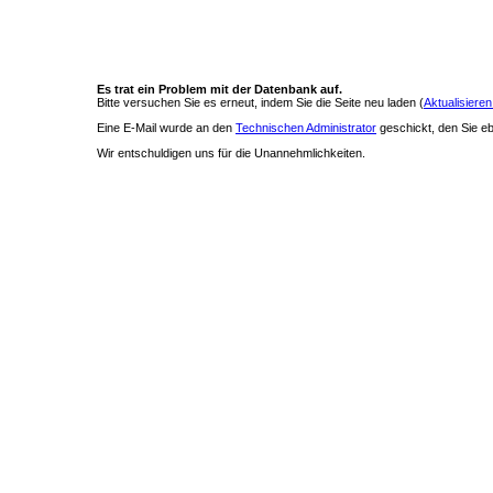
Es trat ein Problem mit der Datenbank auf.
Bitte versuchen Sie es erneut, indem Sie die Seite neu laden (
Aktualisieren
Eine E-Mail wurde an den
Technischen Administrator
geschickt, den Sie ebe
Wir entschuldigen uns für die Unannehmlichkeiten.