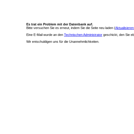
Es trat ein Problem mit der Datenbank auf.
Bitte versuchen Sie es erneut, indem Sie die Seite neu laden (
Aktualisieren
Eine E-Mail wurde an den
Technischen Administrator
geschickt, den Sie ebe
Wir entschuldigen uns für die Unannehmlichkeiten.