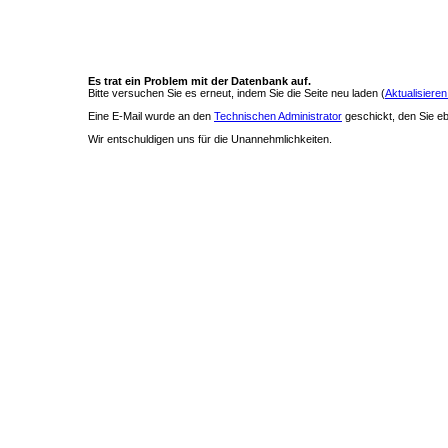
Es trat ein Problem mit der Datenbank auf.
Bitte versuchen Sie es erneut, indem Sie die Seite neu laden (
Aktualisieren
Eine E-Mail wurde an den
Technischen Administrator
geschickt, den Sie ebe
Wir entschuldigen uns für die Unannehmlichkeiten.