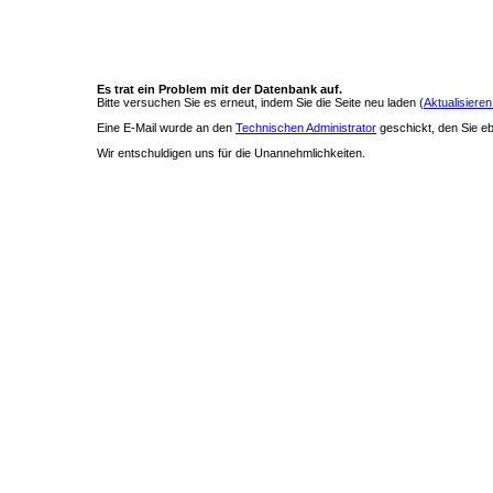
Es trat ein Problem mit der Datenbank auf.
Bitte versuchen Sie es erneut, indem Sie die Seite neu laden (
Aktualisieren
Eine E-Mail wurde an den
Technischen Administrator
geschickt, den Sie ebe
Wir entschuldigen uns für die Unannehmlichkeiten.