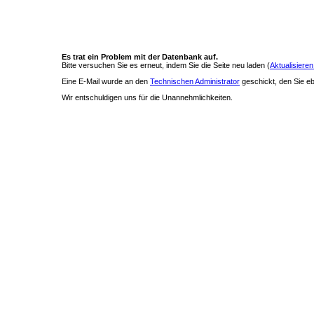
Es trat ein Problem mit der Datenbank auf.
Bitte versuchen Sie es erneut, indem Sie die Seite neu laden (
Aktualisieren
Eine E-Mail wurde an den
Technischen Administrator
geschickt, den Sie ebe
Wir entschuldigen uns für die Unannehmlichkeiten.