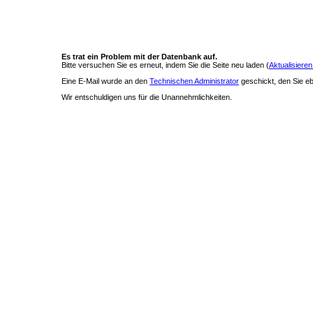
Es trat ein Problem mit der Datenbank auf.
Bitte versuchen Sie es erneut, indem Sie die Seite neu laden (
Aktualisieren
Eine E-Mail wurde an den
Technischen Administrator
geschickt, den Sie ebe
Wir entschuldigen uns für die Unannehmlichkeiten.