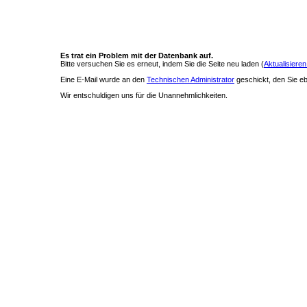
Es trat ein Problem mit der Datenbank auf.
Bitte versuchen Sie es erneut, indem Sie die Seite neu laden (
Aktualisieren
Eine E-Mail wurde an den
Technischen Administrator
geschickt, den Sie ebe
Wir entschuldigen uns für die Unannehmlichkeiten.