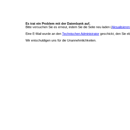
Es trat ein Problem mit der Datenbank auf.
Bitte versuchen Sie es erneut, indem Sie die Seite neu laden (
Aktualisieren
Eine E-Mail wurde an den
Technischen Administrator
geschickt, den Sie ebe
Wir entschuldigen uns für die Unannehmlichkeiten.