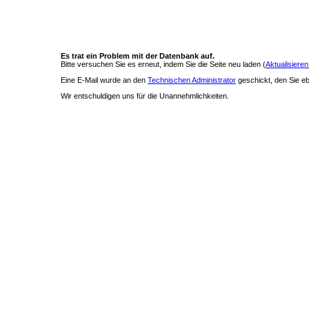
Es trat ein Problem mit der Datenbank auf.
Bitte versuchen Sie es erneut, indem Sie die Seite neu laden (
Aktualisieren
Eine E-Mail wurde an den
Technischen Administrator
geschickt, den Sie ebe
Wir entschuldigen uns für die Unannehmlichkeiten.