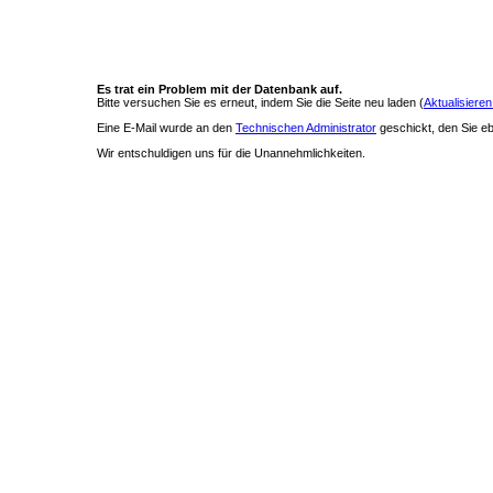
Es trat ein Problem mit der Datenbank auf.
Bitte versuchen Sie es erneut, indem Sie die Seite neu laden (
Aktualisieren
Eine E-Mail wurde an den
Technischen Administrator
geschickt, den Sie ebe
Wir entschuldigen uns für die Unannehmlichkeiten.