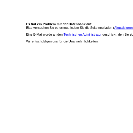
Es trat ein Problem mit der Datenbank auf.
Bitte versuchen Sie es erneut, indem Sie die Seite neu laden (
Aktualisieren
Eine E-Mail wurde an den
Technischen Administrator
geschickt, den Sie ebe
Wir entschuldigen uns für die Unannehmlichkeiten.