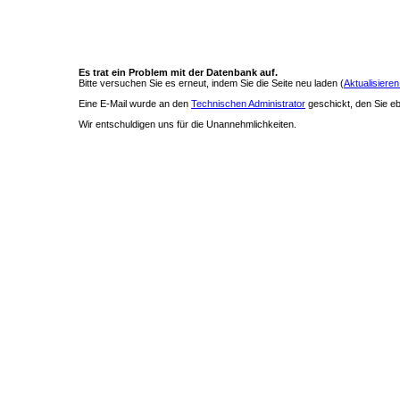
Es trat ein Problem mit der Datenbank auf.
Bitte versuchen Sie es erneut, indem Sie die Seite neu laden (
Aktualisieren
Eine E-Mail wurde an den
Technischen Administrator
geschickt, den Sie ebe
Wir entschuldigen uns für die Unannehmlichkeiten.