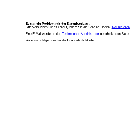
Es trat ein Problem mit der Datenbank auf.
Bitte versuchen Sie es erneut, indem Sie die Seite neu laden (
Aktualisieren
Eine E-Mail wurde an den
Technischen Administrator
geschickt, den Sie ebe
Wir entschuldigen uns für die Unannehmlichkeiten.