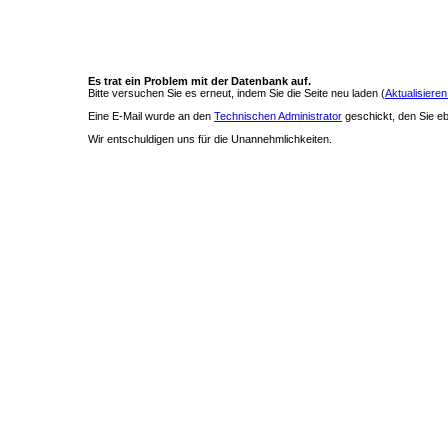
Es trat ein Problem mit der Datenbank auf.
Bitte versuchen Sie es erneut, indem Sie die Seite neu laden (
Aktualisieren
Eine E-Mail wurde an den
Technischen Administrator
geschickt, den Sie ebe
Wir entschuldigen uns für die Unannehmlichkeiten.