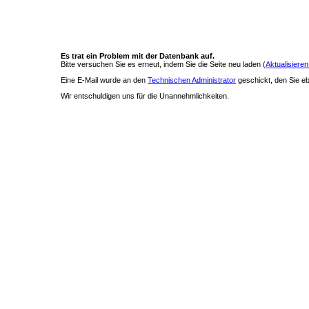
Es trat ein Problem mit der Datenbank auf.
Bitte versuchen Sie es erneut, indem Sie die Seite neu laden (
Aktualisieren
Eine E-Mail wurde an den
Technischen Administrator
geschickt, den Sie ebe
Wir entschuldigen uns für die Unannehmlichkeiten.