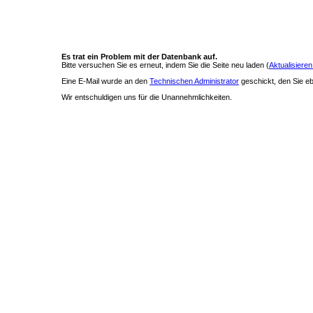
Es trat ein Problem mit der Datenbank auf.
Bitte versuchen Sie es erneut, indem Sie die Seite neu laden (
Aktualisieren
Eine E-Mail wurde an den
Technischen Administrator
geschickt, den Sie ebe
Wir entschuldigen uns für die Unannehmlichkeiten.