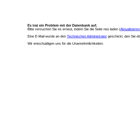
Es trat ein Problem mit der Datenbank auf.
Bitte versuchen Sie es erneut, indem Sie die Seite neu laden (
Aktualisieren
Eine E-Mail wurde an den
Technischen Administrator
geschickt, den Sie ebe
Wir entschuldigen uns für die Unannehmlichkeiten.