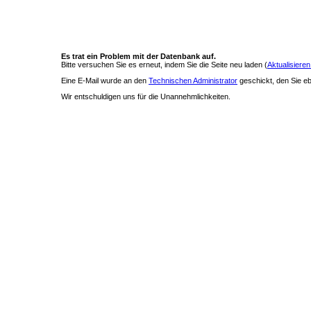
Es trat ein Problem mit der Datenbank auf.
Bitte versuchen Sie es erneut, indem Sie die Seite neu laden (
Aktualisieren
Eine E-Mail wurde an den
Technischen Administrator
geschickt, den Sie ebe
Wir entschuldigen uns für die Unannehmlichkeiten.