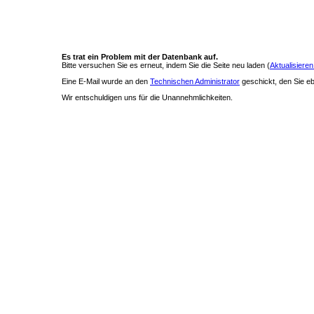
Es trat ein Problem mit der Datenbank auf.
Bitte versuchen Sie es erneut, indem Sie die Seite neu laden (
Aktualisieren
Eine E-Mail wurde an den
Technischen Administrator
geschickt, den Sie ebe
Wir entschuldigen uns für die Unannehmlichkeiten.