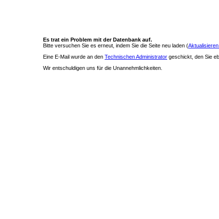
Es trat ein Problem mit der Datenbank auf.
Bitte versuchen Sie es erneut, indem Sie die Seite neu laden (
Aktualisieren
Eine E-Mail wurde an den
Technischen Administrator
geschickt, den Sie ebe
Wir entschuldigen uns für die Unannehmlichkeiten.