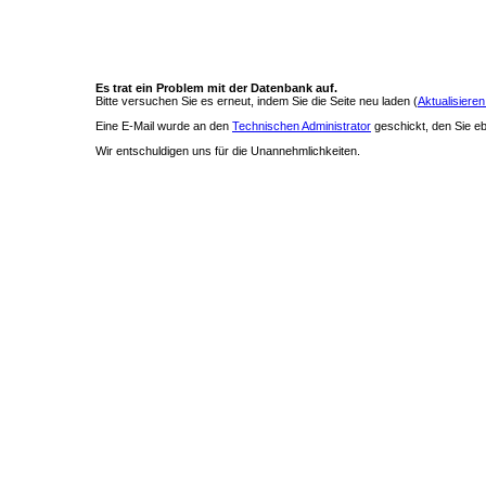
Es trat ein Problem mit der Datenbank auf.
Bitte versuchen Sie es erneut, indem Sie die Seite neu laden (
Aktualisieren
Eine E-Mail wurde an den
Technischen Administrator
geschickt, den Sie ebe
Wir entschuldigen uns für die Unannehmlichkeiten.