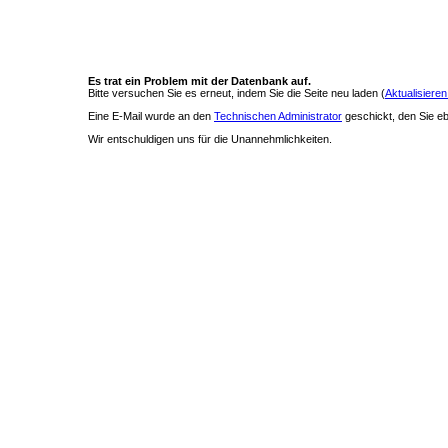
Es trat ein Problem mit der Datenbank auf.
Bitte versuchen Sie es erneut, indem Sie die Seite neu laden (
Aktualisieren
Eine E-Mail wurde an den
Technischen Administrator
geschickt, den Sie ebe
Wir entschuldigen uns für die Unannehmlichkeiten.