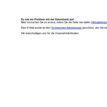
Es trat ein Problem mit der Datenbank auf.
Bitte versuchen Sie es erneut, indem Sie die Seite neu laden (
Aktualisieren
Eine E-Mail wurde an den
Technischen Administrator
geschickt, den Sie ebe
Wir entschuldigen uns für die Unannehmlichkeiten.