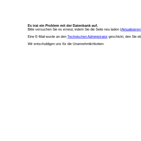
Es trat ein Problem mit der Datenbank auf.
Bitte versuchen Sie es erneut, indem Sie die Seite neu laden (
Aktualisieren
Eine E-Mail wurde an den
Technischen Administrator
geschickt, den Sie ebe
Wir entschuldigen uns für die Unannehmlichkeiten.