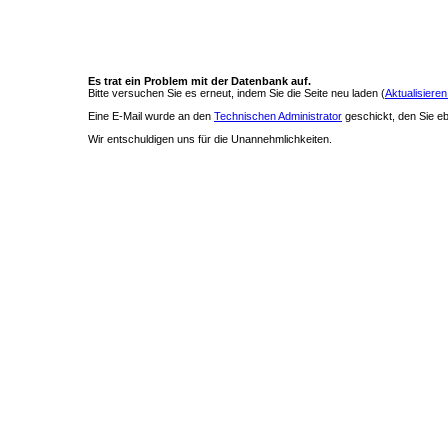
Es trat ein Problem mit der Datenbank auf.
Bitte versuchen Sie es erneut, indem Sie die Seite neu laden (
Aktualisieren
Eine E-Mail wurde an den
Technischen Administrator
geschickt, den Sie ebe
Wir entschuldigen uns für die Unannehmlichkeiten.