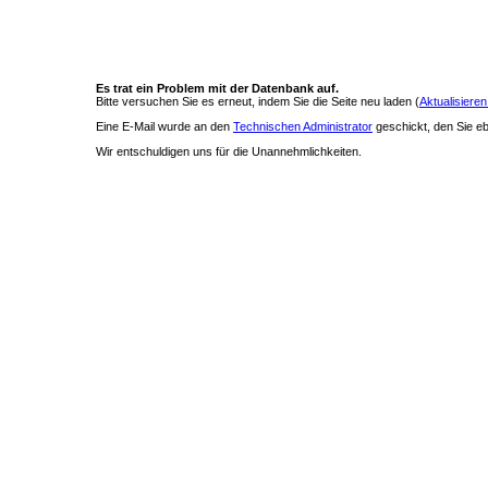
Es trat ein Problem mit der Datenbank auf.
Bitte versuchen Sie es erneut, indem Sie die Seite neu laden (
Aktualisieren
Eine E-Mail wurde an den
Technischen Administrator
geschickt, den Sie ebe
Wir entschuldigen uns für die Unannehmlichkeiten.