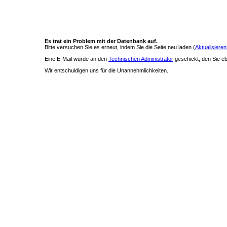
Es trat ein Problem mit der Datenbank auf.
Bitte versuchen Sie es erneut, indem Sie die Seite neu laden (
Aktualisieren
Eine E-Mail wurde an den
Technischen Administrator
geschickt, den Sie ebe
Wir entschuldigen uns für die Unannehmlichkeiten.